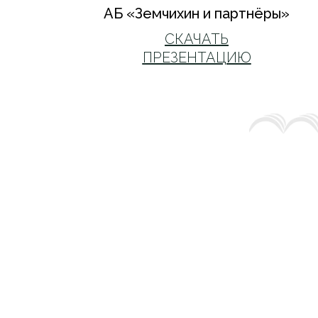
АБ «‎Земчихин и партнёры»‎
СКАЧАТЬ
ПРЕЗЕНТАЦИЮ
УСЛУГ
ПРОЕК
КОМА
О БЮР