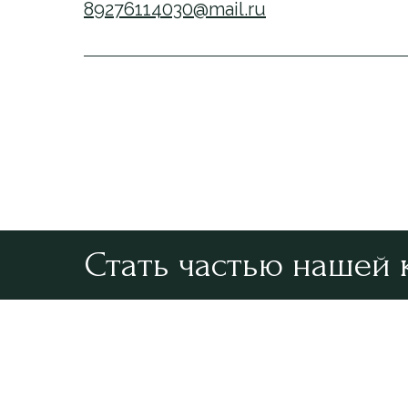
89276114030@mail.ru
Стать частью нашей