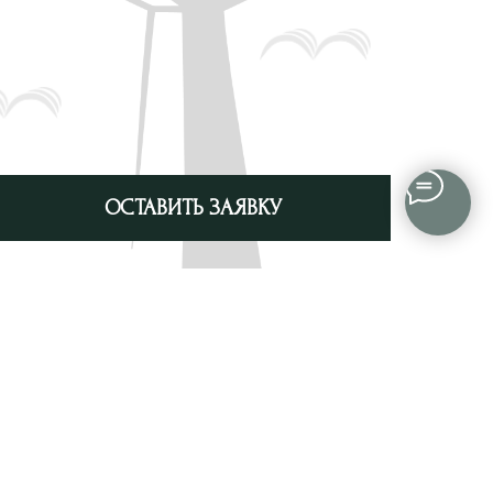
ОСТАВИТЬ ЗАЯВКУ
ского
Россия, Самарская обл., г. Тольятти
 Бюро
ул. Революционная 53, оф. 304
марской
+7 8482 35 35 09
zemchikhin.partners@gmail.com
о