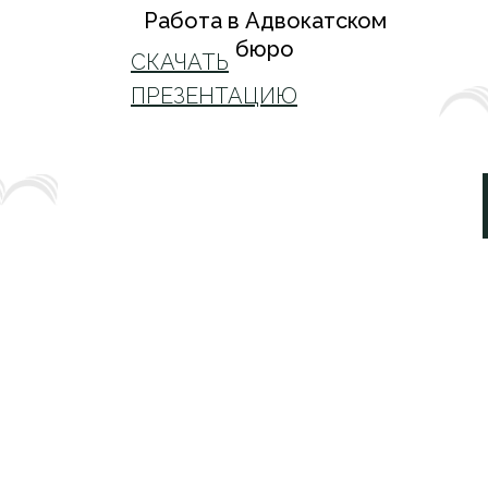
Работа в Адвокатском
бюро
СКАЧАТЬ
ПРЕЗЕНТАЦИЮ
И
Официальный сайт Адвокат
Образования Адвокатского
ТЫ
«‎Земчихин и партнеры»‎ Са
НДА
области
О
Управляющий партнер бюр