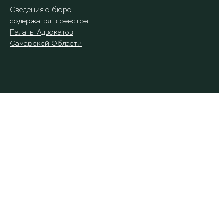
Сведения о бюро
содержатся в
реестре
Палаты Адвокатов
Самарской Области