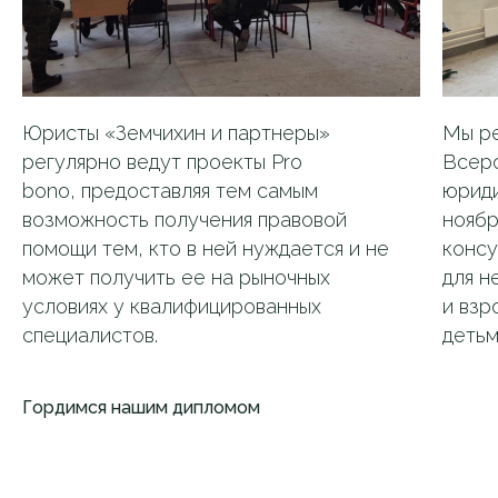
Юристы «Земчихин и партнеры»
Мы ре
регулярно ведут проекты Pro
Всер
bono, предоставляя тем самым
юриди
возможность получения правовой
ноябр
помощи тем, кто в ней нуждается и не
консу
может получить ее на рыночных
для н
условиях у квалифицированных
и взр
специалистов.
детьм
Гордимся нашим дипломом