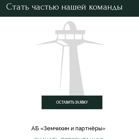
Стать частью нашей команды
ОСТАВИТЬ ЗАЯВКУ
АБ «‎Земчихин и партнёры»‎