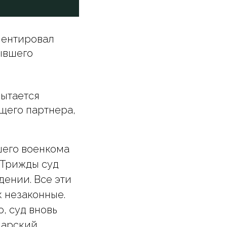
ментировал
ывшего
пытается
щего партнера,
шего военкома
 Трижды суд
ении. Все эти
 незаконные.
, суд вновь
марский