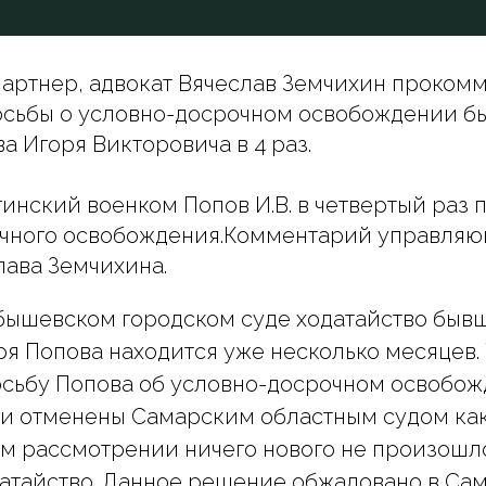
артнер, адвокат Вячеслав Земчихин проком
осьбы о условно-досрочном освобождении б
а Игоря Викторовича в 4 раз.
инский военком Попов И.В. в четвертый раз 
очного освобождения.Комментарий управляю
лава Земчихина.
бышевском городском суде ходатайство быв
ря Попова находится уже несколько месяцев.
сьбу Попова об условно-досрочном освобожд
и отменены Самарским областным судом как
м рассмотрении ничего нового не произошло
датайство. Данное решение обжаловано в Са