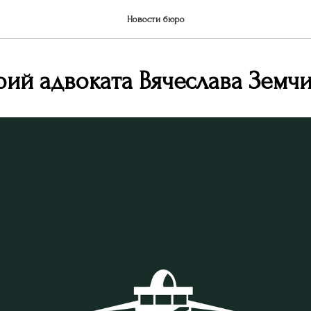
Новости бюро
ий адвоката Вячеслава Земч