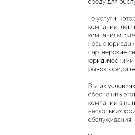
среду для обсл
Те услуги, кот
компании, легл
компаниям, сле
новые юрисдикц
партнерские се
юридическими к
рынок юридичес
В этих условия
обеспечить это
компании в нын
нескольких юри
обслуживания.