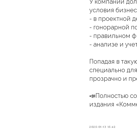
У компании дол
условия бизнес
- в проектной д
- гонорарной п
- правильном 
- анализе и учет
Попадая в таку
специально для 
прозрачно и пр
📣Полностью со
издания «Комм
2025-01-13 15:42