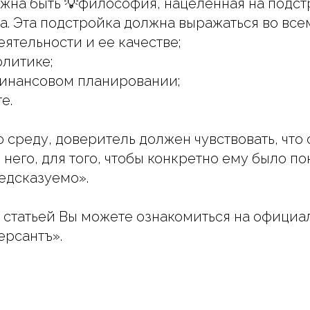
жна быть 💡философия, нацеленная на подст
а. Эта подстройка должна выражаться во все
еятельности и ее качестве;
олитике;
финансовом планировании;
е.
ю среду, доверитель должен чувствовать, что 
него, для того, чтобы конкретно ему было по
едсказуемо».
 статьей Вы можете ознакомиться на официа
ерсантъ».