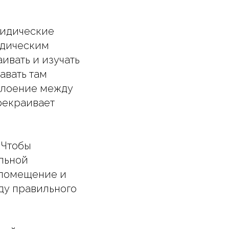
ридические
идическим
ивать и изучать
авать там
сслоение между
рекраивает
 Чтобы
альной
 помещение и
ду правильного