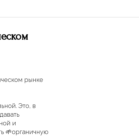
ческом
ическом рынке
ной. Это, в
давать
ной и
ь 🌱органичную