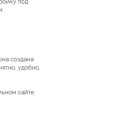
ройку под
м:
она создана
нятно, удобно,
льном сайте