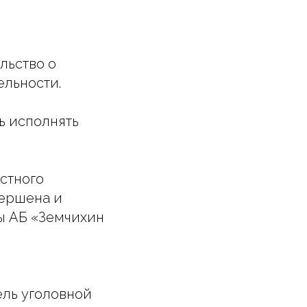
е
льство о
ельности.
ь исполнять
стного
вершена и
ы АБ «Земчихин
ель уголовной