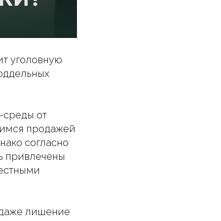
ит уголовную
поддельных
-среды от
щимся продажей
нако согласно
ть привлечены
вестными
 даже лишение