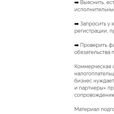
➡️ Выяснить, е
исполнительные
➡️ Запросить у
регистрации, п
➡️ Проверить ф
обязательства п
Коммерческая о
налогоплательщ
бизнес нуждает
и партнеры» пр
сопровождению
Материал подго