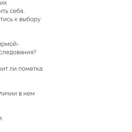
ких
ить себя,
тись к выбору
фирмой-
еследования?
оит ли пометка
личии в нем
.