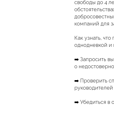
свободы до 4 л
обстоятельствах
добросовестный
компаний для з
Как узнать, чт
однодневкой и 
➡️ Запросить в
о недостоверно
➡️ Проверить с
руководителей 
➡️ Убедиться в