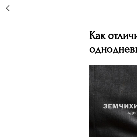
Как отлич
одноднев