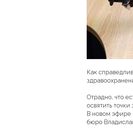
Как справедлив
здравоохранени
Отрадно, что е
освятить точки 
В новом эфире 
бюро Владислав