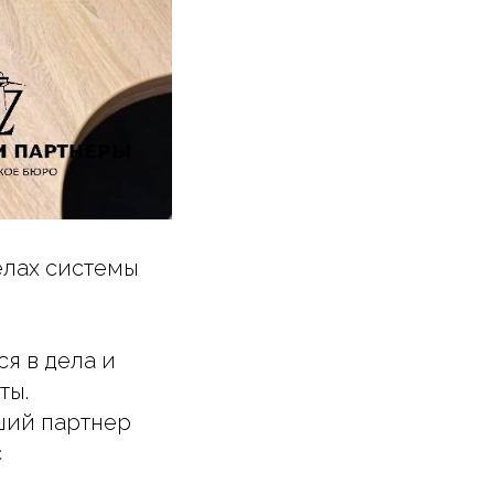
елах системы
ся в дела и
ты.
ший партнер
с